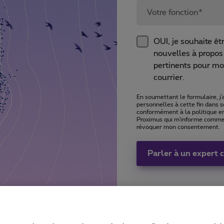
Votre fonction*
OUI, je souhaite êt
nouvelles à propo
pertinents pour mo
courrier.
En soumettant le formulaire, 
personnelles à cette fin dans s
conformément à la politique e
Proximus qui m'informe comme
révoquer mon consentement.
Parler à un expert 