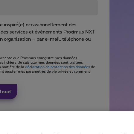
re inspiré(e) occasionnellement des
s des services et événements Proximus NXT
n organisation – par e-mail, téléphone ou
j'accepte que Proximus enregistre mes données
es fichiers. Je sais que mes données sont traitées
n matière de la
déclaration de protection des données
de
nt ajuster mes paramètres de vie privée et comment
cloud