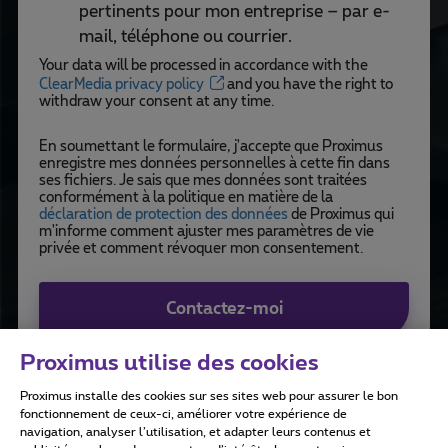
pertinents pour mon entreprise – par e-
mail, téléphone ou courrier.
Your data will be processed in accordance with the
ClearMedia privacy policy
and you have the right to
withdraw your consent at any time.
En soumettant le formulaire, j'accepte que Proximus
enregistre mes données personnelles à cette fin dans
ses fichiers. Je sais que mes données sont traitées
conformément à la politique en matière de la
déclaration de protection des données
de Proximus qui
m'informe comment ajuster mes paramètres de vie
privée et comment révoquer mon consentement.
Contactez-moi
Proximus utilise des cookies
Proximus installe des cookies sur ses sites web pour assurer le bon
fonctionnement de ceux-ci, améliorer votre expérience de
navigation, analyser l’utilisation, et adapter leurs contenus et