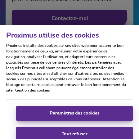
Contactez-moi
Proximus utilise des cookies
Proximus installe des cookies sur ses sites web pour assurer le bon
fonctionnement de ceux-ci, améliorer votre expérience de
navigation, analyser l’utilisation, et adapter leurs contenus et
publicités sur base de vos centres d’intérêts. Les partenaires avec
lesquels Proximus collabore peuvent également installer des
cookies sur nos sites afin d’afficher sur d'autres sites ou des médias
sociaux des publicités susceptibles de vous intéresser. Attention, le
blocage de certains cookies peut entraver le bon fonctionnement du
Tous droits réservés. ©
2026
Proximus
site.
Gestion des cookies
Conditions générales, info consommateur
Liste des prix et tarifs
Accessibilité
Vie privée
Politique de gestion des cookies
Cookie manager
Paramètres des cookies
Coordonnées de l’entreprise
Ce site a été créé et est géré conformément au droit belge.
Boulevard du Roi Albert II 27 - B-1030 Bruxelles.
Tout refuser