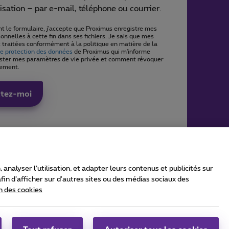
isation – par e-mail, téléphone ou courrier.
t le formulaire, j'accepte que Proximus enregistre mes
nnelles à cette fin dans ses fichiers. Je sais que mes
 traitées conformément à la politique en matière de la
de protection des données
de Proximus qui m'informe
ter mes paramètres de vie privée et comment révoquer
ement.
ctez-moi
nalyser l’utilisation, et adapter leurs contenus et publicités sur
in d’afficher sur d'autres sites ou des médias sociaux des
n des cookies
Carrier & Wholesale Solutions
Proximus Group
|
Telindus
Jobs
|
Sitemap