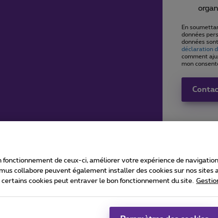
organ
En soumettan
données perso
données sont
déclaration 
comment ajus
mon consent
Conta
 fonctionnement de ceux-ci, améliorer votre expérience de navigation, a
imus collabore peuvent également installer des cookies sur nos sites af
e certains cookies peut entraver le bon fonctionnement du site.
Gestio
Proximus
consommateur
Liste des prix et tarifs
Accessibilité
stion des cookies
Cookie manager
Coordonnées de l’entreprise
é conformément au droit belge.