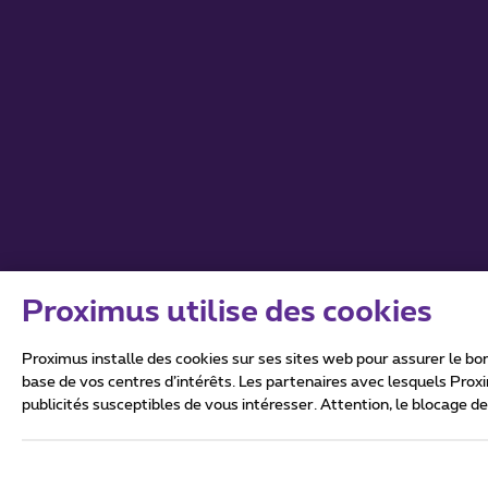
Proximus utilise des cookies
Proximus installe des cookies sur ses sites web pour assurer le bon
base de vos centres d’intérêts. Les partenaires avec lesquels Prox
publicités susceptibles de vous intéresser. Attention, le blocage d
Tous droits réservés. ©
2026
Conditions générales, info 
Vie privée
Politique de ge
Ce site a été créé et est gér