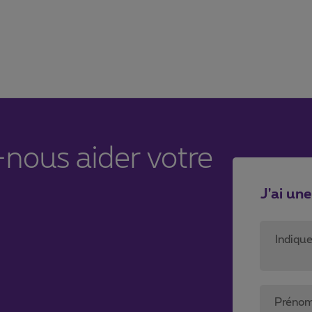
ous aider votre
J'ai un
Indiqu
Préno