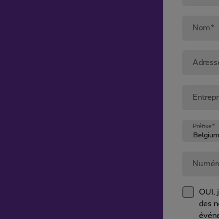
Nom*
Adress
Entrep
Préfixe*
Numér
OUI, 
des n
évén